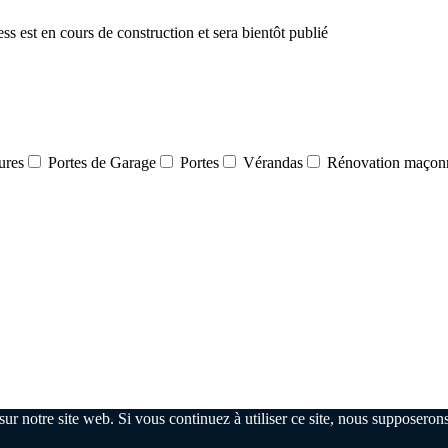
 est en cours de construction et sera bientôt publié
ures
Portes de Garage
Portes
Vérandas
Rénovation maçon
ur notre site web. Si vous continuez à utiliser ce site, nous supposerons 